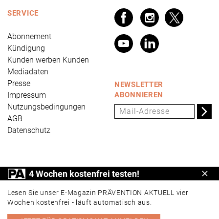
SERVICE
Abonnement
Kündigung
Kunden werben Kunden
Mediadaten
Presse
NEWSLETTER
Impressum
ABONNIEREN
Nutzungsbedingungen
AGB
Datenschutz
PRÄVENTION AKTUELL ist ein Produkt der Universum
4 Wochen kostenfrei testen!
Schl
Verlag GmbH, Wettinerstraße 3-5, 65189 Wiesbaden,
www.universum.de
,
info@universum.de
Lesen Sie unser E-Magazin PRÄVENTION AKTUELL vier
Wochen kostenfrei - läuft automatisch aus.