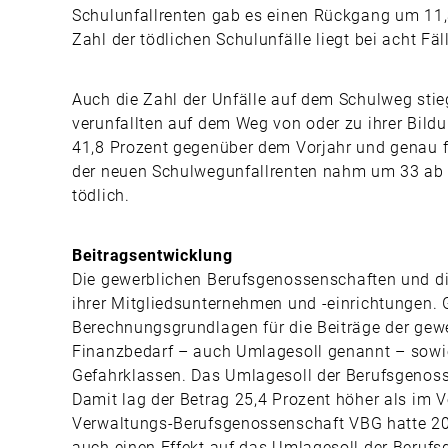
Schulunfallrenten gab es einen Rückgang um 11,3
Zahl der tödlichen Schulunfälle liegt bei acht Fäl
Auch die Zahl der Unfälle auf dem Schulweg sti
verunfallten auf dem Weg von oder zu ihrer Bild
41,8 Prozent gegenüber dem Vorjahr und genau f
der neuen Schulwegunfallrenten nahm um 33 ab a
tödlich.
Beitragsentwicklung
Die gewerblichen Berufsgenossenschaften und die
ihrer Mitgliedsunternehmen und -einrichtungen. G
Berechnungsgrundlagen für die Beiträge der gew
Finanzbedarf – auch Umlagesoll genannt – sowie 
Gefahrklassen. Das Umlagesoll der Berufsgenosse
Damit lag der Betrag 25,4 Prozent höher als im V
Verwaltungs-Berufsgenossenschaft VBG hatte 20
auch einen Effekt auf das Umlagesoll der Berufs