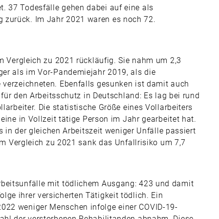
. 37 Todesfälle gehen dabei auf eine als
 zurück. Im Jahr 2021 waren es noch 72.
 im Vergleich zu 2021 rückläufig. Sie nahm um 2,3
ger als im Vor-Pandemiejahr 2019, als die
e verzeichneten. Ebenfalls gesunken ist damit auch
r für den Arbeitsschutz in Deutschland: Es lag bei rund
larbeiter. Die statistische Größe eines Vollarbeiters
eine in Vollzeit tätige Person im Jahr gearbeitet hat.
ss in der gleichen Arbeitszeit weniger Unfälle passiert
. Im Vergleich zu 2021 sank das Unfallrisiko um 7,7
rbeitsunfälle mit tödlichem Ausgang: 423 und damit
ge ihrer versicherten Tätigkeit tödlich. Ein
2022 weniger Menschen infolge einer COVID-19-
Zahl der verstorbenen Rehabilitanden abnahm. Diese