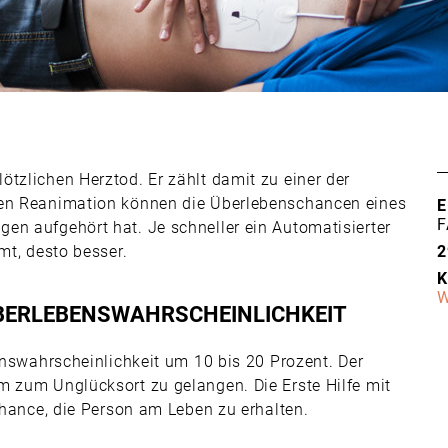
tzlichen Herztod. Er zählt damit zu einer der
len Reanimation können die Überlebenschancen eines
E
F
en aufgehört hat. Je schneller ein Automatisierter
mt, desto besser.
2
K
W
BERLEBENSWAHR­SCHEINLICHKEIT
benswahrscheinlichkeit um 10 bis 20 Prozent. Der
m zum Unglücksort zu gelangen. Die Erste Hilfe mit
 Chance, die Person am Leben zu erhalten.