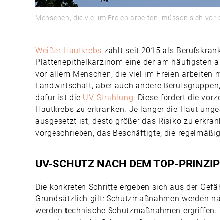
Menschen, die viel im Freien arbeiten, müssen sich vor
Weißer Hautkrebs
zählt seit 2015 als Berufskran
Plattenepithelkarzinom eine der am häufigsten 
vor allem Menschen, die viel im Freien arbeiten 
Landwirtschaft, aber auch andere Berufsgruppen, 
dafür ist die
UV-Strahlung
. Diese fördert die vor
Hautkrebs zu erkranken. Je länger die Haut ung
ausgesetzt ist, desto größer das Risiko zu erkr
vorgeschrieben, das Beschäftigte, die regelmäßig
UV-SCHUTZ NACH DEM TOP-PRINZIP
Die konkreten Schritte ergeben sich aus der Gefä
Grundsätzlich gilt: Schutzmaßnahmen werden na
werden
t
echnische Schutzmaßnahmen ergriffen. 