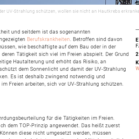
 der UV-Strahlung schützen, wollen sie nicht an Hautkrebs erkran
kheit und seitdem ist das sogenannten
angezeigten
Berufskrankheiten
. Betroffen sind davon
E
F
müssen, wie beschäftigte auf dem Bau oder in der
deren Tätigkeit sich viel im Freien abspielt. Der Grund
2
zeitige Hautalterung und erhöht das Risiko, an
K
W
eschützt dem Sonnenlicht und damit der UV-Strahlung
anken. Es ist deshalb zwingend notwendig und
 im Freien arbeiten, sich vor UV-Strahlung schützen.
hrdungsbeurteilung für die Tätigkeiten im Freien.
ch dem TOP-Prinzip angewendet. Das heißt zuerst
Können diese nicht umgesetzt werden, müssen