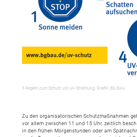
5 Regeln zum Schutz vor UV-Strahlung. Grafik: BG BAU
Zu den organisatorischen Schutzmaßnahmen geh
vor allem zwischen 11 und 15 Uhr, zeitlich besc
in den frühen Morgenstunden oder am Spätnachm