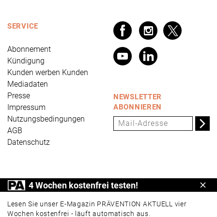
SERVICE
Abonnement
Kündigung
Kunden werben Kunden
Mediadaten
Presse
NEWSLETTER
Impressum
ABONNIEREN
Nutzungsbedingungen
AGB
Datenschutz
PRÄVENTION AKTUELL ist ein Produkt der Universum
4 Wochen kostenfrei testen!
Schl
Verlag GmbH, Wettinerstraße 3-5, 65189 Wiesbaden,
www.universum.de
,
info@universum.de
Lesen Sie unser E-Magazin PRÄVENTION AKTUELL vier
Wochen kostenfrei - läuft automatisch aus.