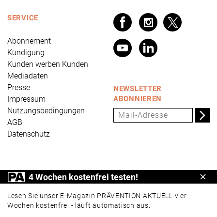
SERVICE
Abonnement
Kündigung
Kunden werben Kunden
Mediadaten
Presse
NEWSLETTER
Impressum
ABONNIEREN
Nutzungsbedingungen
AGB
Datenschutz
PRÄVENTION AKTUELL ist ein Produkt der Universum
4 Wochen kostenfrei testen!
Schl
Verlag GmbH, Wettinerstraße 3-5, 65189 Wiesbaden,
www.universum.de
,
info@universum.de
Lesen Sie unser E-Magazin PRÄVENTION AKTUELL vier
Wochen kostenfrei - läuft automatisch aus.