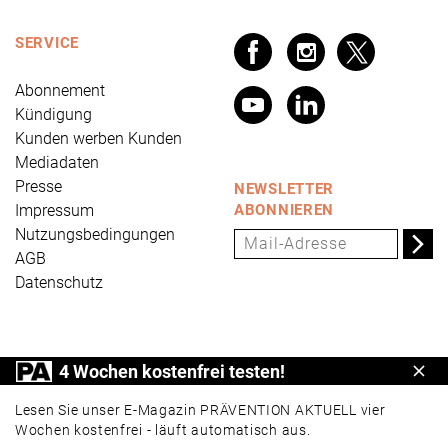
SERVICE
Abonnement
Kündigung
Kunden werben Kunden
Mediadaten
Presse
NEWSLETTER
Impressum
ABONNIEREN
Nutzungsbedingungen
AGB
Datenschutz
PRÄVENTION AKTUELL ist ein Produkt der Universum
4 Wochen kostenfrei testen!
Schl
Verlag GmbH, Wettinerstraße 3-5, 65189 Wiesbaden,
www.universum.de
,
info@universum.de
Lesen Sie unser E-Magazin PRÄVENTION AKTUELL vier
Wochen kostenfrei - läuft automatisch aus.