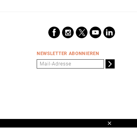
NEWSLETTER ABONNIEREN
Schließen
en,
www.universum.de
,
info@universum.de