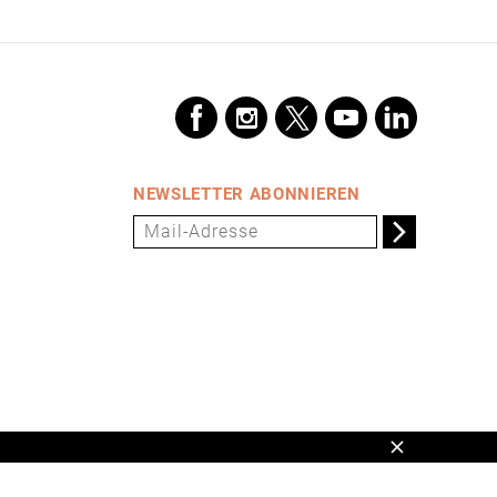
NEWSLETTER ABONNIEREN
Schließen
en,
www.universum.de
,
info@universum.de