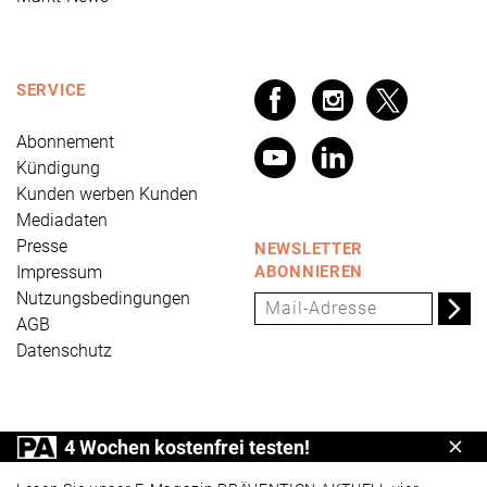
SERVICE
Abonnement
Kündigung
Kunden werben Kunden
Mediadaten
Presse
NEWSLETTER
Impressum
ABONNIEREN
Nutzungsbedingungen
AGB
Datenschutz
PRÄVENTION AKTUELL ist ein Produkt der Universum
4 Wochen kostenfrei testen!
Schl
Verlag GmbH, Wettinerstraße 3-5, 65189 Wiesbaden,