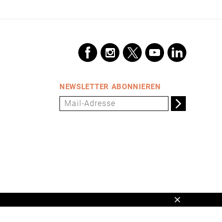
NEWSLETTER ABONNIEREN
Schließen
en,
www.universum.de
,
info@universum.de