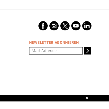
NEWSLETTER ABONNIEREN
Schließen
en,
www.universum.de
,
info@universum.de