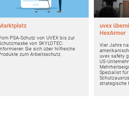
Marktplatz
uvex übern
HexArmor
Vom PSA-Schutz von UVEX bis zur
Schutzmaske von SKYLOTEC:
Vier Jahre n
Informieren Sie sich über hilfreiche
amerikanisch
Produkte zum Arbeitsschutz.
uvex safety g
US-Unterneh
Mehrheitseign
Spezialist fü
Schutzausrüs
strategische 