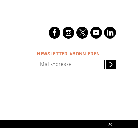
NEWSLETTER ABONNIEREN
Schließen
en,
www.universum.de
,
info@universum.de