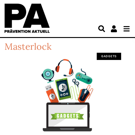
Masterlock
GADGETS