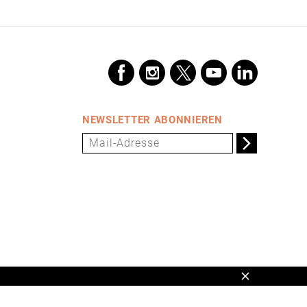
NEWSLETTER ABONNIEREN
Schließen
en,
www.universum.de
,
info@universum.de