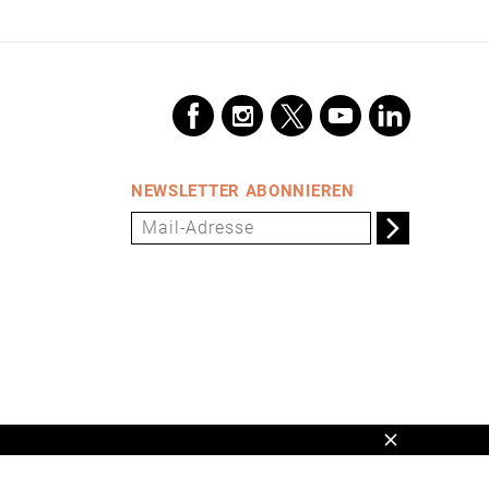
NEWSLETTER ABONNIEREN
Schließen
en,
www.universum.de
,
info@universum.de