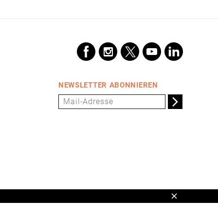
NEWSLETTER ABONNIEREN
Schließen
en,
www.universum.de
,
info@universum.de