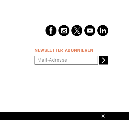
NEWSLETTER ABONNIEREN
Schließen
en,
www.universum.de
,
info@universum.de