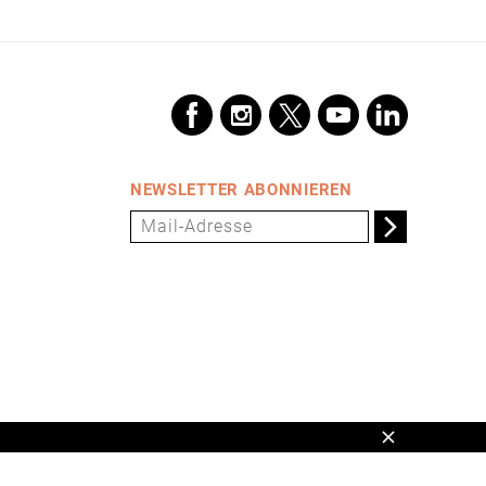
NEWSLETTER ABONNIEREN
Schließen
en,
www.universum.de
,
info@universum.de