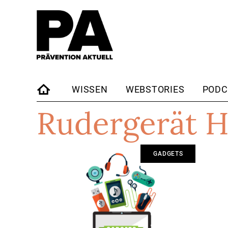
WISSEN
WEBSTORIES
PODC
Rudergerät 
STARTSEITE
GADGETS