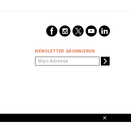
NEWSLETTER ABONNIEREN
Schließen
en,
www.universum.de
,
info@universum.de