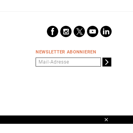
NEWSLETTER ABONNIEREN
Schließen
en,
www.universum.de
,
info@universum.de