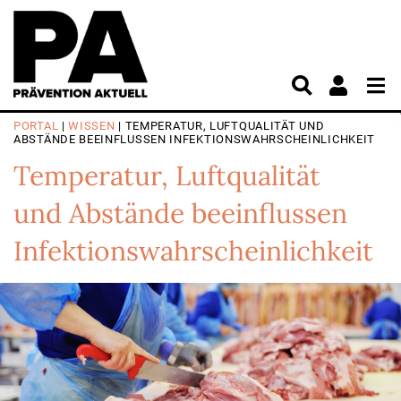
PORTAL
|
WISSEN
| TEMPERATUR, LUFTQUALITÄT UND
ABSTÄNDE BEEINFLUSSEN INFEKTIONS­WAHRSCHEINLICHKEIT
Temperatur, Luftqualität
und Abstände beeinflussen
Infektions­wahrscheinlichkeit