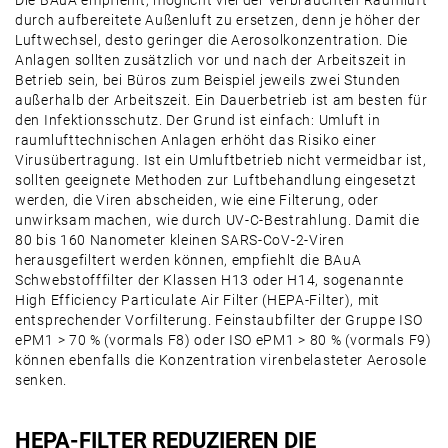
Die BAuA empfiehlt, möglicht viel der verbrauchten Raumluft
durch aufbereitete Außenluft zu ersetzen, denn je höher der
Luftwechsel, desto geringer die Aerosolkonzentration. Die
Anlagen sollten zusätzlich vor und nach der Arbeitszeit in
Betrieb sein, bei Büros zum Beispiel jeweils zwei Stunden
außerhalb der Arbeitszeit. Ein Dauerbetrieb ist am besten für
den Infektionsschutz. Der Grund ist einfach: Umluft in
raumlufttechnischen Anlagen erhöht das Risiko einer
Virusübertragung. Ist ein Umluftbetrieb nicht vermeidbar ist,
sollten geeignete Methoden zur Luftbehandlung eingesetzt
werden, die Viren abscheiden, wie eine Filterung, oder
unwirksam machen, wie durch UV-C-Bestrahlung. Damit die
80 bis 160 Nanometer kleinen SARS-CoV-2-Viren
herausgefiltert werden können, empfiehlt die BAuA
Schwebstofffilter der Klassen H13 oder H14, sogenannte
High Efficiency Particulate Air Filter (HEPA-Filter), mit
entsprechender Vorfilterung. Feinstaubfilter der Gruppe ISO
ePM1 > 70 % (vormals F8) oder ISO ePM1 > 80 % (vormals F9)
können ebenfalls die Konzentration virenbelasteter Aerosole
senken.
HEPA-FILTER REDUZIEREN DIE