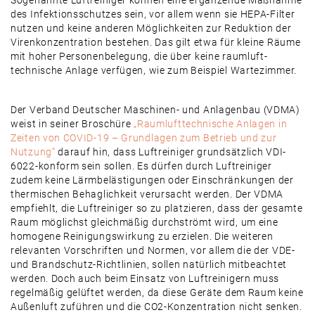
Sogenannte Luftreiniger können eine ergänzende Maßnahme
des Infektionsschutzes sein, vor allem wenn sie HEPA-Filter
nutzen und keine anderen Möglichkeiten zur Reduktion der
Virenkonzentration bestehen. Das gilt etwa für kleine Räume
mit hoher Personenbelegung, die über keine raumluft-
technische Anlage verfügen, wie zum Beispiel Wartezimmer.
Der Verband Deutscher Maschinen- und Anlagenbau (VDMA)
weist in seiner Broschüre
„Raumlufttechnische Anlagen in
Zeiten von COVID-19 – Grundlagen zum Betrieb und zur
Nutzung“
darauf hin, dass Luftreiniger grundsätzlich VDI-
6022-konform sein sollen. Es dürfen durch Luftreiniger
zudem keine Lärmbelästigungen oder Einschränkungen der
thermischen Behaglichkeit verursacht werden. Der VDMA
empfiehlt, die Luftreiniger so zu platzieren, dass der gesamte
Raum möglichst gleichmäßig durchströmt wird, um eine
homogene Reinigungswirkung zu erzielen. Die weiteren
relevanten Vorschriften und Normen, vor allem die der VDE-
und Brandschutz-Richtlinien, sollen natürlich mitbeachtet
werden. Doch auch beim Einsatz von Luftreinigern muss
regelmäßig gelüftet werden, da diese Geräte dem Raum keine
Außenluft zuführen und die CO2-Konzentration nicht senken.