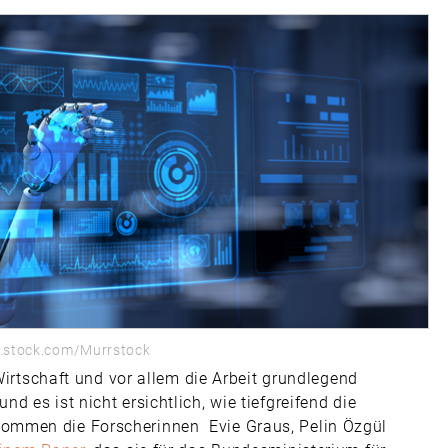
e.stock.com/Murrstock
 Wirtschaft und vor allem die Arbeit grundlegend
 es ist nicht ersichtlich, wie tiefgreifend die
ommen die Forscherinnen Evie Graus, Pelin Özgül