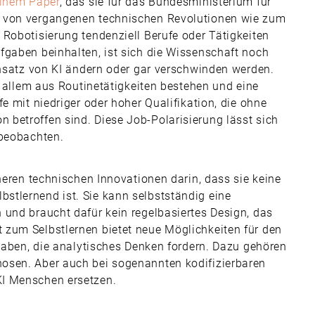
einem Paper
, das sie für das Bundesministerium für
d von vergangenen technischen Revolutionen wie zum
Robotisierung tendenziell Berufe oder Tätigkeiten
fgaben beinhalten, ist sich die Wissenschaft noch
insatz von KI ändern oder gar verschwinden werden.
r allem aus Routinetätigkeiten bestehen und eine
e mit niedriger oder hoher Qualifikation, die ohne
betroffen sind. Diese Job-Polarisierung lässt sich
 beobachten.
üheren technischen Innovationen darin, dass sie keine
stlernend ist. Sie kann selbstständig eine
 und braucht dafür kein regelbasiertes Design, das
 zum Selbstlernen bietet neue Möglichkeiten für den
fgaben, die analytisches Denken fordern. Dazu gehören
osen. Aber auch bei sogenannten kodifizierbaren
KI Menschen ersetzen.