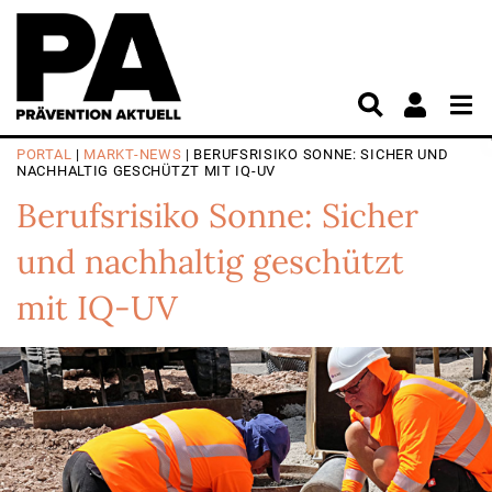
PORTAL
|
MARKT-NEWS
| BERUFSRISIKO SONNE: SICHER UND
NACHHALTIG GESCHÜTZT MIT IQ-UV
Berufsrisiko Sonne: Sicher
und nachhaltig geschützt
mit IQ-UV