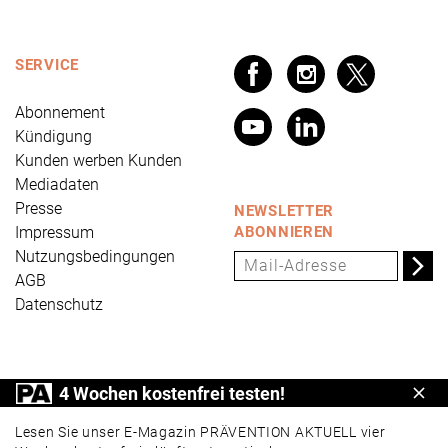
SERVICE
Abonnement
Kündigung
Kunden werben Kunden
Mediadaten
Presse
NEWSLETTER
Impressum
ABONNIEREN
Nutzungsbedingungen
AGB
Datenschutz
PRÄVENTION AKTUELL ist ein Produkt der Universum
4 Wochen kostenfrei testen!
Schl
Verlag GmbH, Wettinerstraße 3-5, 65189 Wiesbaden,
www.universum.de
,
info@universum.de
Lesen Sie unser E-Magazin PRÄVENTION AKTUELL vier