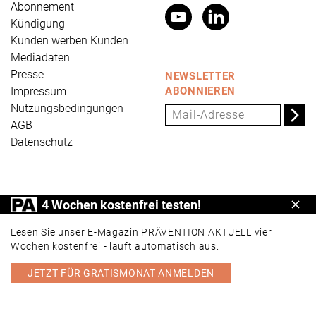
Abonnement
Kündigung
Kunden werben Kunden
Mediadaten
Presse
NEWSLETTER
Impressum
ABONNIEREN
Nutzungsbedingungen
AGB
Datenschutz
PRÄVENTION AKTUELL ist ein Produkt der Universum
4 Wochen kostenfrei testen!
Schl
Verlag GmbH, Wettinerstraße 3-5, 65189 Wiesbaden,
www.universum.de
,
info@universum.de
Lesen Sie unser E-Magazin PRÄVENTION AKTUELL vier
Wochen kostenfrei - läuft automatisch aus.
JETZT FÜR GRATISMONAT ANMELDEN
PORTAL
E-MAGAZIN