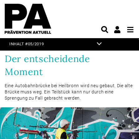
INHALT #05/2019
TITELTHEMA
Der entscheidende
EDITORIAL
Moment
KURZ & KNAPP
Eine Autobahnbrücke bei Heilbronn wird neu ­gebaut. Die alte
PRAXIS
Brücke muss weg. Ein Teilstück kann nur durch eine
Sprengung zu Fall gebracht werden.
UNTERHALTUNG
VORSCHAU