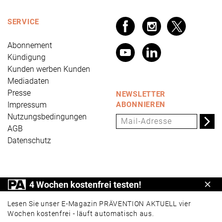
SERVICE
Abonnement
Kündigung
Kunden werben Kunden
Mediadaten
Presse
NEWSLETTER
Impressum
ABONNIEREN
Nutzungsbedingungen
AGB
Datenschutz
PRÄVENTION AKTUELL ist ein Produkt der Universum
4 Wochen kostenfrei testen!
Schl
Verlag GmbH, Wettinerstraße 3-5, 65189 Wiesbaden,
www.universum.de
,
info@universum.de
Lesen Sie unser E-Magazin PRÄVENTION AKTUELL vier
Wochen kostenfrei - läuft automatisch aus.