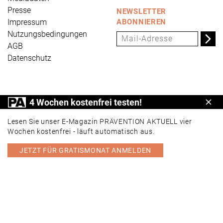
Presse
NEWSLETTER
Impressum
ABONNIEREN
Nutzungsbedingungen
AGB
Datenschutz
PRÄVENTION AKTUELL ist ein Produkt der Universum
4 Wochen kostenfrei testen!
Schl
Verlag GmbH, Wettinerstraße 3-5, 65189 Wiesbaden,
www.universum.de
,
info@universum.de
Lesen Sie unser E-Magazin PRÄVENTION AKTUELL vier
Wochen kostenfrei - läuft automatisch aus.
JETZT FÜR GRATISMONAT ANMELDEN
PORTAL
E-MAGAZIN