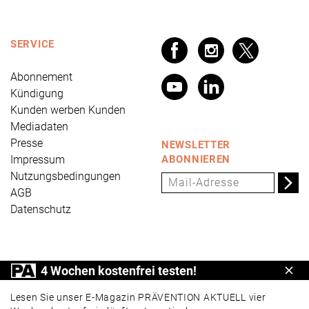
SERVICE
Abonnement
Kündigung
Kunden werben Kunden
Mediadaten
Presse
NEWSLETTER
Impressum
ABONNIEREN
Nutzungsbedingungen
AGB
Datenschutz
PRÄVENTION AKTUELL ist ein Produkt der Universum
4 Wochen kostenfrei testen!
Schl
Verlag GmbH, Wettinerstraße 3-5, 65189 Wiesbaden,
www.universum.de
,
info@universum.de
Lesen Sie unser E-Magazin PRÄVENTION AKTUELL vier