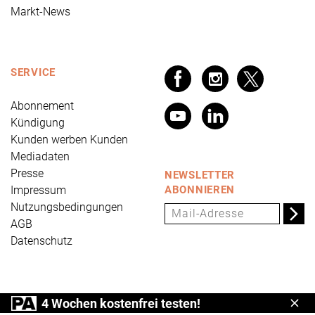
Markt-News
SERVICE
Abonnement
Kündigung
Kunden werben Kunden
Mediadaten
Presse
NEWSLETTER
Impressum
ABONNIEREN
Nutzungsbedingungen
AGB
Datenschutz
PRÄVENTION AKTUELL ist ein Produkt der Universum
4 Wochen kostenfrei testen!
Schl