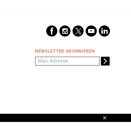
NEWSLETTER ABONNIEREN
Schließen
en,
www.universum.de
,
info@universum.de