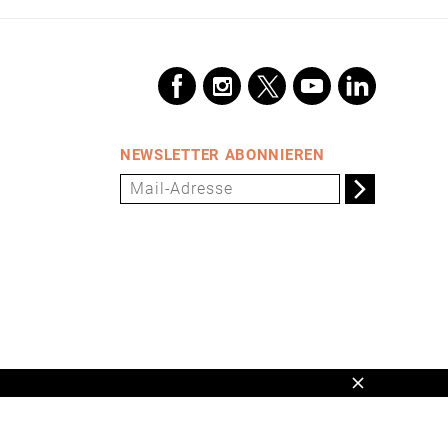
VORSCHAU
NEWSLETTER ABONNIEREN
Schließen
en,
www.universum.de
,
info@universum.de