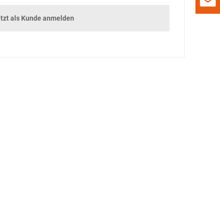
RAUMKLIMA
tzt als Kunde anmelden
PAPPE STATT
PLASTIK
SCHUTZ VOR ­
INSEKTENSTICHEN
SMARTE ­
SITZLÖSUNGEN
SICHERHEIT FÜR DEN
RECYCLINGHOF
UNTERHALTUNG
GADGETS
DAMALS
GEWINNSPIEL
VORSCHAU