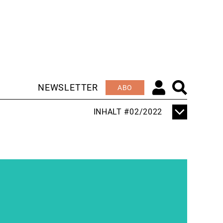
NEWSLETTER
ABO
INHALT #02/2022
TITELTHEMA
AUF TAUCHSTATION
EDITORIAL
HELFEN SIE UNS ZU
HELFEN