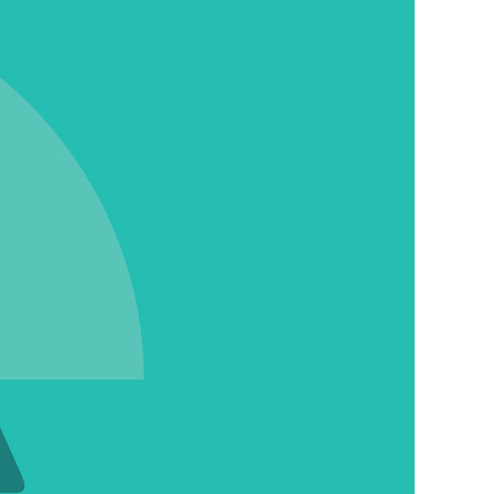
KURZ & KNAPP
MELDUNGEN
ALLES, WAS RECHT
IST
RECHTSPRECHUNG
UND URTEILE
ZAHLEN & FAKTEN
PRAXIS
EINHAND­BEDIENUNG
AUFS DACH
GESTIEGEN
DIE WORK-LIFE-
ZEITREISE
„HETEROGENITÄT
KANN EIN GESCHENK