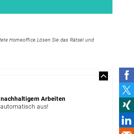
SEIN“
PREISGEKRÖNT
NACHHALTIG
GUTE ABSICHT, VAGE
UMSETZUNG
utete Homeoffice.Lösen Sie das Rätsel und
MIT STATISTIK ZU
BESSEREN
PROZESSEN
TOP AUF DEM DACH
PRODUKTE & MÄRKTE
MARKTPLATZ
 nachhaltigem Arbeiten
LICHT FÜR JEDEN
 automatisch aus!
LAUF
NACHHALTIGER
HANDSCHUTZ
OPTIMALES