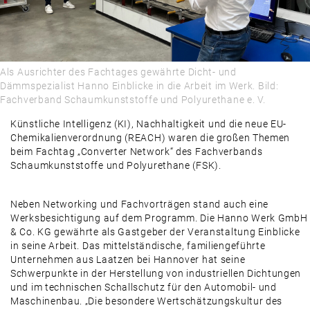
PRODUKTE & MÄRKTE
DAMALS
AUSBLICK
Als Ausrichter des Fachtages gewährte Dicht- und
Dämmspezialist Hanno Einblicke in die Arbeit im Werk. Bild:
Fachverband Schaumkunststoffe und Polyurethane e. V.
Künstliche Intelligenz (KI), Nachhaltigkeit und die neue EU-
Chemikalienverordnung (REACH) waren die großen Themen
beim Fachtag „Converter Network“ des Fachverbands
Schaumkunststoffe und Polyurethane (FSK).
Neben Networking und Fachvorträgen stand auch eine
Werksbesichtigung auf dem Programm. Die Hanno Werk GmbH
& Co. KG gewährte als Gastgeber der Veranstaltung Einblicke
in seine Arbeit. Das mittelständische, familiengeführte
Unternehmen aus Laatzen bei Hannover hat seine
Schwerpunkte in der Herstellung von industriellen Dichtungen
und im technischen Schallschutz für den Automobil- und
Maschinenbau. „Die besondere Wertschätzungskultur des