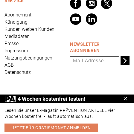
SERVICE
Abonnement
Kündigung
Kunden werben Kunden
Mediadaten
Presse
NEWSLETTER
Impressum
ABONNIEREN
Nutzungsbedingungen
AGB
Datenschutz
PRÄVENTION AKTUELL ist ein Produkt der Universum
4 Wochen kostenfrei testen!
Schl
Verlag GmbH, Wettinerstraße 3-5, 65189 Wiesbaden,
www.universum.de
,
info@universum.de
Lesen Sie unser E-Magazin PRÄVENTION AKTUELL vier
Wochen kostenfrei - läuft automatisch aus.
JETZT FÜR GRATISMONAT ANMELDEN
PORTAL
E-MAGAZIN