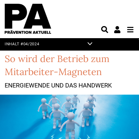
INHALT #04/2024
EDITORIAL
So wird der Betrieb zum
SCHWERPUNKT
Mitarbeiter-Magneten
SICHER UND GESUND
ENERGIEWENDE UND DAS HANDWERK
ARBEITEN
GUT FÜHREN
NACHHALTIG UND
INNOVATIV ARBEITEN
ALLES, WAS RECHT IST