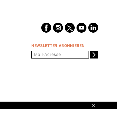
VON BLAUMÄNNERN,
SCHÜRZEN UND
WORKWEAR
AUSBLICK
TERMINE
NEWSLETTER ABONNIEREN
Schließen
en,
www.universum.de
,
info@universum.de