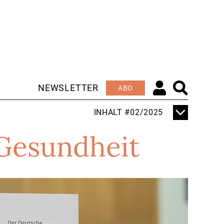
NEWSLETTER
ABO
INHALT #02/2025
EDITORIAL
 Gesundheit
NEUSTART AUF
CHINESISCH
SCHWERPUNKT
MIT SCHÄRFEREN
SANKTIONEN ZU
MEHR SICHERHEIT?