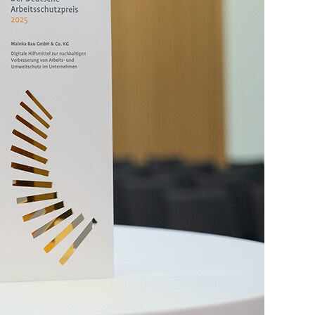
DER PSA-MARKT
BOOMT
WENN DER ZOLL DIE
EINFUHR STOPPT
PSA: GEPRÜFTE
SICHERHEIT
RISKANTE PSA
TROTZ
KONFORMITÄT?
SO FUNKTIONIERT
DIE EINFUHR AUS
CHINA
KOSTENFRAGE PSA
GESUND ARBEITEN
IN CHINA
ZWISCHEN
ABKÜHLUNG UND