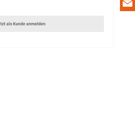
DER DEUTSCHE
ARBEITSSCHUTZKONGRESS
tzt als Kunde anmelden
ALLES, WAS RECHT IST
DAS ENDE DES
LIEFERKETTENGESETZES?
PRAXIS
TÜV RHEINLAND:
PSA AUF DEM
PRÜFSTAND
PRODUKTE & MÄRKTE
PSA UND
BRANCHENINFOS
DAMALS