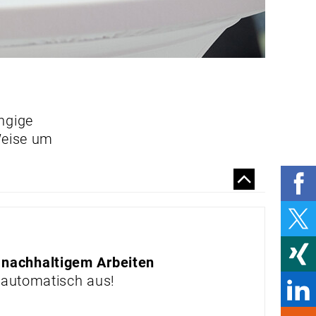
REFORMDRUCK
WARUM ARBEIT IN
CHINA GEFÄHRLICH
BLEIBT
INTERKULTURELLE
KOMPETENZ ALS
ERFOLGSFAKTOR
ngige
DAS IMAGE „MADE IN
 Weise um
CHINA“
SICHER UND GESUND
ARBEITEN
VORBILDER FÜR
SICHERHEIT UND
GESUNDHEIT
 nachhaltigem Arbeiten
MULTINORM-
 automatisch aus!
KLEIDUNG:
SICHERHEIT OHNE
KOMPROMISSE