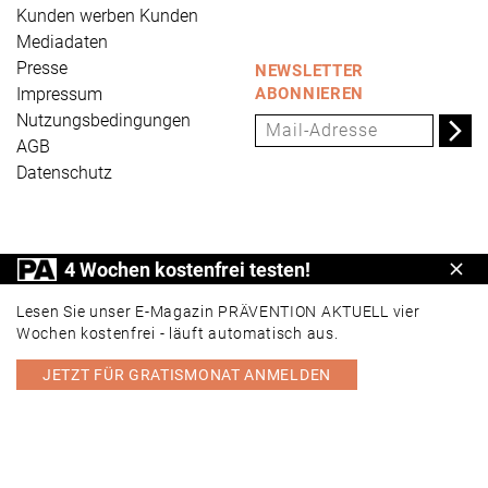
Kunden werben Kunden
Mediadaten
Presse
NEWSLETTER
Impressum
ABONNIEREN
Nutzungsbedingungen
AGB
Datenschutz
PRÄVENTION AKTUELL ist ein Produkt der Universum
4 Wochen kostenfrei testen!
Schl
Verlag GmbH, Wettinerstraße 3-5, 65189 Wiesbaden,
www.universum.de
,
info@universum.de
Lesen Sie unser E-Magazin PRÄVENTION AKTUELL vier
Wochen kostenfrei - läuft automatisch aus.
JETZT FÜR GRATISMONAT ANMELDEN
PORTAL
E-MAGAZIN