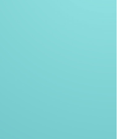
KURZ & KNAPP
MELDUNGEN
ALLES, WAS RECHT
IST
RECHTSPRECHUNG &
URTEILE
ZAHLEN & FAKTEN
PRAXIS
RÄUME HÖRBAR
MACHEN
SCHÖNE NEUE
ARBEITSWELT?
MEHR ALS GELD
ES GEHT RUND