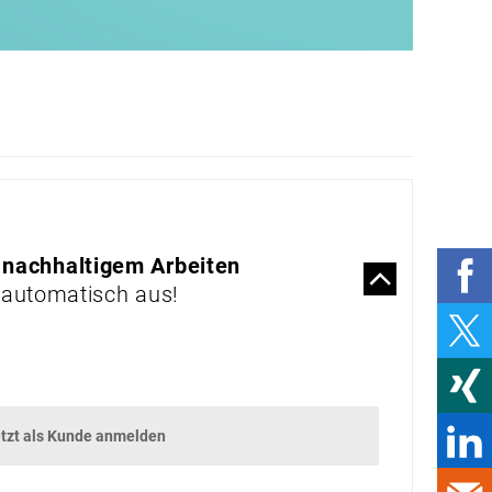
VERBUNDEN STATT
GEBUNDEN
VORBILDLICH
NACHHALTIG
PRODUKTE & MÄRKTE
MARKTPLATZ
VERLADEN,
TRANSPORTIEREN,
RÜCKEN SCHONEN
 nachhaltigem Arbeiten
 automatisch aus!
STIMULIERENDES
SCHUHWERK
UV-SCHUTZ ZUM
ANZIEHEN
HELFER FÜR DEN
RÜCKEN
tzt als Kunde anmelden
UNTERHALTUNG