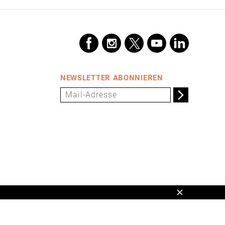
NEWSLETTER ABONNIEREN
Schließen
en,
www.universum.de
,
info@universum.de