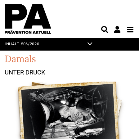
INHALT #06/2020
TITELTHEMA
Damals
EDITORIAL
UNTER DRUCK
KURZ & KNAPP
PRAXIS
UNTERHALTUNG
VORSCHAU