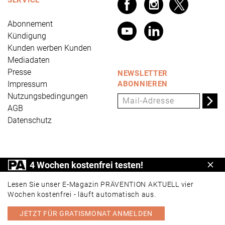
Abonnement
Kündigung
Kunden werben Kunden
Mediadaten
Presse
NEWSLETTER
Impressum
ABONNIEREN
Nutzungsbedingungen
AGB
Datenschutz
PRÄVENTION AKTUELL ist ein Produkt der Universum
4 Wochen kostenfrei testen!
Schl
Verlag GmbH, Wettinerstraße 3-5, 65189 Wiesbaden,
www.universum.de
,
info@universum.de
Lesen Sie unser E-Magazin PRÄVENTION AKTUELL vier
Wochen kostenfrei - läuft automatisch aus.
JETZT FÜR GRATISMONAT ANMELDEN
PORTAL
E-MAGAZIN