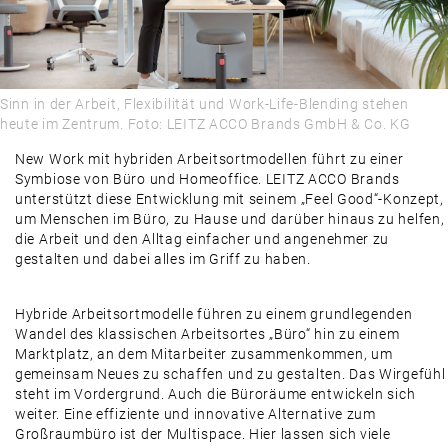
ALLES, WAS RECHT IST
PRODUKTE & MÄRKTE
DAMALS
Sinn in der Arbeit, Flexibilität und Work-Life-Blending stehen
AUSBLICK
heute im Zentrum. Foto: LEITZ ACCO Brands GmbH & Co. KG
New Work mit hybriden Arbeitsortmodellen führt zu einer
Symbiose von Büro und Homeoffice. LEITZ ACCO Brands
unterstützt diese Entwicklung mit seinem „Feel Good“-Konzept,
um Menschen im Büro, zu Hause und darüber hinaus zu helfen,
die Arbeit und den Alltag einfacher und angenehmer zu
gestalten und dabei alles im Griff zu haben.
Hybride Arbeitsortmodelle führen zu einem grundlegenden
Wandel des klassischen Arbeitsortes „Büro“ hin zu einem
Marktplatz, an dem Mitarbeiter zusammenkommen, um
gemeinsam Neues zu schaffen und zu gestalten. Das Wirgefühl
steht im Vordergrund. Auch die Büroräume entwickeln sich
weiter. Eine effiziente und innovative Alternative zum
Großraumbüro ist der Multispace. Hier lassen sich viele