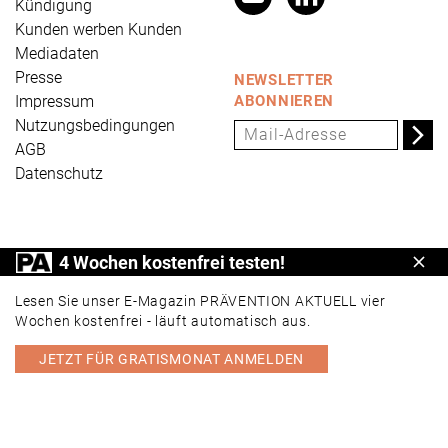
Kündigung
Kunden werben Kunden
Mediadaten
Presse
NEWSLETTER
Impressum
ABONNIEREN
Nutzungsbedingungen
AGB
Datenschutz
PRÄVENTION AKTUELL ist ein Produkt der Universum
4 Wochen kostenfrei testen!
Schl
Verlag GmbH, Wettinerstraße 3-5, 65189 Wiesbaden,
www.universum.de
,
info@universum.de
Lesen Sie unser E-Magazin PRÄVENTION AKTUELL vier
Wochen kostenfrei - läuft automatisch aus.
JETZT FÜR GRATISMONAT ANMELDEN
PORTAL
E-MAGAZIN