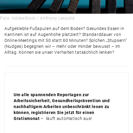
ALLES, WAS RECHT IST
PRODUKTE & MÄRKTE
Foto: AdobeStock / Anthony Leopold
DAMALS
Aufgeklebte Fußspuren auf dem Boden? Gesundes Essen in
Kantinen ist auf Augenhöhe platziert? Standarddauer von
AUSBLICK
Online-Meetings mit 50 statt 60 Minuten? Solchen „Stupsern“
(Nudges) begegnen wir – mehr oder minder bewusst – im
Alltag. Können sie unser Verhalten tatsächlich lenken?
Um alle spannenden Reportagen zur
Arbeitssicherheit, Gesundheitsprävention und
nachhaltigem Arbeiten unbeschränkt lesen zu
können, registrieren Sie jetzt für einen
Gratismonat
– läuft automatisch aus!