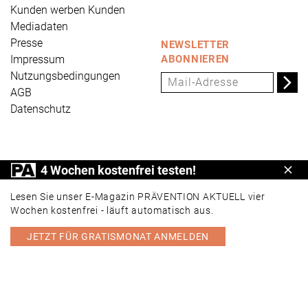
Kunden werben Kunden
Mediadaten
Presse
NEWSLETTER
Impressum
ABONNIEREN
Nutzungsbedingungen
AGB
Datenschutz
PRÄVENTION AKTUELL ist ein Produkt der Universum
4 Wochen kostenfrei testen!
Schl
Verlag GmbH, Wettinerstraße 3-5, 65189 Wiesbaden,
www.universum.de
,
info@universum.de
Lesen Sie unser E-Magazin PRÄVENTION AKTUELL vier
Wochen kostenfrei - läuft automatisch aus.
JETZT FÜR GRATISMONAT ANMELDEN
PORTAL
E-MAGAZIN