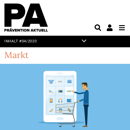
INHALT #04/2020
TITELTHEMA
Markt
EDITORIAL
KURZ & KNAPP
PRAXIS
UNTERHALTUNG
VORSCHAU