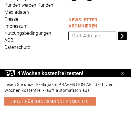
Kunden werben Kunden
Mediadaten
Presse
NEWSLETTER
Impressum
ABONNIEREN
Nutzungsbedingungen
AGB
Datenschutz
PRÄVENTION AKTUELL ist ein Produkt der Universum
4 Wochen kostenfrei testen!
Schl
Verlag GmbH, Wettinerstraße 3-5, 65189 Wiesbaden,
www.universum.de
,
info@universum.de
Lesen Sie unser E-Magazin PRÄVENTION AKTUELL vier
Wochen kostenfrei - läuft automatisch aus.
JETZT FÜR GRATISMONAT ANMELDEN
PORTAL
E-MAGAZIN