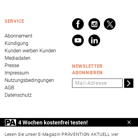
SERVICE
Abonnement
Kündigung
Kunden werben Kunden
Mediadaten
Presse
NEWSLETTER
Impressum
ABONNIEREN
Nutzungsbedingungen
AGB
Datenschutz
PRÄVENTION AKTUELL ist ein Produkt der Universum
4 Wochen kostenfrei testen!
Schl
Verlag GmbH, Wettinerstraße 3-5, 65189 Wiesbaden,
www.universum.de
,
info@universum.de
Lesen Sie unser E-Magazin PRÄVENTION AKTUELL vier