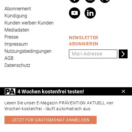
Abonnement
Kündigung
Kunden werben Kunden
Mediadaten
Presse
NEWSLETTER
Impressum
ABONNIEREN
Nutzungsbedingungen
AGB
Datenschutz
PRÄVENTION AKTUELL ist ein Produkt der Universum
4 Wochen kostenfrei testen!
Schl
Verlag GmbH, Wettinerstraße 3-5, 65189 Wiesbaden,
www.universum.de
,
info@universum.de
Lesen Sie unser E-Magazin PRÄVENTION AKTUELL vier
Wochen kostenfrei - läuft automatisch aus.
JETZT FÜR GRATISMONAT ANMELDEN
PORTAL
E-MAGAZIN