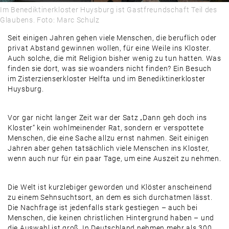
Im Benediktinerkloster Huysburg ist Gastfreundschaft Teil des
Glaubens. Foto: Marc Schulz
Seit einigen Jahren gehen viele Menschen, die beruflich oder
privat Abstand gewinnen wollen, für eine Weile ins Kloster.
Auch solche, die mit Religion bisher wenig zu tun hatten. Was
finden sie dort, was sie woanders nicht finden? Ein Besuch
im Zisterzienserkloster Helfta und im Benediktinerkloster
Huysburg.
Vor gar nicht langer Zeit war der Satz „Dann geh doch ins
Kloster“ kein wohlmeinender Rat, sondern er verspottete
Menschen, die eine Sache allzu ernst nahmen. Seit einigen
Jahren aber gehen tatsächlich viele Menschen ins Kloster,
wenn auch nur für ein paar Tage, um eine Auszeit zu nehmen.
Die Welt ist kurzlebiger geworden und Klöster anscheinend
zu einem Sehnsuchtsort, an dem es sich durchatmen lässt.
Die Nachfrage ist jedenfalls stark gestiegen – auch bei
Menschen, die keinen christlichen Hintergrund haben – und
die Auswahl ist groß. In Deutschland nehmen mehr als 300