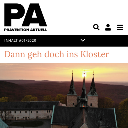
INHALT #01/2020
TITELTHEMA
Dann geh doch ins Kloster
EDITORIAL
KURZ & KNAPP
PRAXIS
UNTERHALTUNG
VORSCHAU