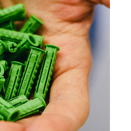
MELDUNGEN
MARKT
ALLES, WAS RECHT
IST
RECHTSPRECHUNG &
URTEILE
ZAHLEN & FAKTEN
PRAXIS
DER GELDFLUSS
DIREKT-RAUMLUFT-
BEFEUCHTUNG IM
ROBERT KOCH-
INSTITUT
FÜNF GUTE GRÜNDE
FÜR DAS PRÜFEN