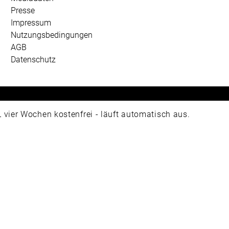
Presse
Impressum
Nutzungsbedingungen
AGB
Datenschutz
 Universum Verlag GmbH, Wettinerstraße 3-5, 65189 Wiesbad
ier Wochen kostenfrei - läuft automatisch aus.