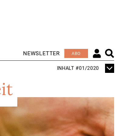
NEWSLETTER
ABO
INHALT #01/2020
TITELTHEMA
it
MACH THEATER!
EDITORIAL
AUF EIN NEUES!
KURZ & KNAPP