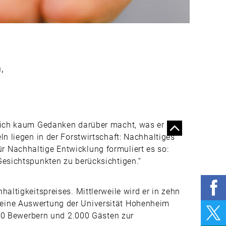
VON PALETTEN
EINE FRAGE DER
ANPASSUNG
EIN PREIS FÜR DIE
NACHHALTIGKEIT
,
GERETTET UND
n
DOCH IN GEFAHR
MEHR
ENTSCHEIDUNGSFREIHEIT
AM ARBEITSPLATZ
 sich kaum Gedanken darüber macht, was er
VERRINGERT DAS
n liegen in der Forstwirtschaft: Nachhaltiges
RISIKO FÜR
RÜCKENSCHMERZEN
 Nachhaltige Entwicklung formuliert es so:
Gesichtspunkten zu berücksichtigen.“
DANN GEH DOCH INS
KLOSTER
altigkeitspreises. Mittlerweile wird er in zehn
AUF DEM WEG ZU
EINER WELT OHNE
 eine Auswertung der Universität Hohenheim
TÖDLICHE
 800 Bewerbern und 2.000 Gästen zur
ARBEITSUNFÄLLE