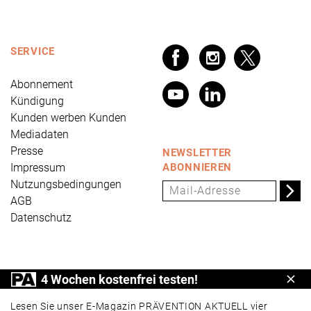
SERVICE
Abonnement
Kündigung
Kunden werben Kunden
Mediadaten
Presse
NEWSLETTER
Impressum
ABONNIEREN
Nutzungsbedingungen
AGB
Datenschutz
PRÄVENTION AKTUELL ist ein Produkt der Universum
4 Wochen kostenfrei testen!
Schl
Verlag GmbH, Wettinerstraße 3-5, 65189 Wiesbaden,
www.universum.de
,
info@universum.de
Lesen Sie unser E-Magazin PRÄVENTION AKTUELL vier