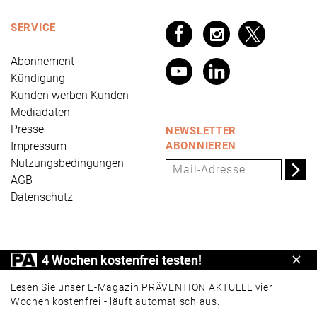
SERVICE
Abonnement
Kündigung
Kunden werben Kunden
Mediadaten
Presse
NEWSLETTER
Impressum
ABONNIEREN
Nutzungsbedingungen
AGB
Datenschutz
PRÄVENTION AKTUELL ist ein Produkt der Universum
4 Wochen kostenfrei testen!
Schl
Verlag GmbH, Wettinerstraße 3-5, 65189 Wiesbaden,
www.universum.de
,
info@universum.de
Lesen Sie unser E-Magazin PRÄVENTION AKTUELL vier
Wochen kostenfrei - läuft automatisch aus.