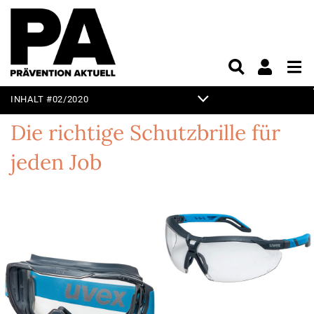
INHALT #02/2020
TITELTHEMA
Die richtige Schutzbrille
für
EDITORIAL
jeden Job
KURZ & KNAPP
PRAXIS
UNTERHALTUNG
VORSCHAU