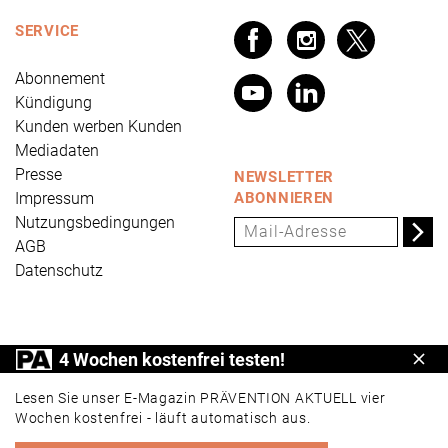
SERVICE
Abonnement
Kündigung
Kunden werben Kunden
Mediadaten
Presse
NEWSLETTER
Impressum
ABONNIEREN
Nutzungsbedingungen
AGB
Datenschutz
PRÄVENTION AKTUELL ist ein Produkt der Universum
4 Wochen kostenfrei testen!
Schl
Verlag GmbH, Wettinerstraße 3-5, 65189 Wiesbaden,
www.universum.de
,
info@universum.de
Lesen Sie unser E-Magazin PRÄVENTION AKTUELL vier
Wochen kostenfrei - läuft automatisch aus.