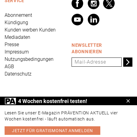
SERVICE
Abonnement
Kündigung
Kunden werben Kunden
Mediadaten
Presse
NEWSLETTER
Impressum
ABONNIEREN
Nutzungsbedingungen
AGB
Datenschutz
PRÄVENTION AKTUELL ist ein Produkt der Universum
4 Wochen kostenfrei testen!
Schl
Verlag GmbH, Wettinerstraße 3-5, 65189 Wiesbaden,
www.universum.de
,
info@universum.de
Lesen Sie unser E-Magazin PRÄVENTION AKTUELL vier
Wochen kostenfrei - läuft automatisch aus.
JETZT FÜR GRATISMONAT ANMELDEN
PORTAL
E-MAGAZIN